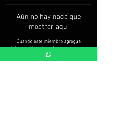
Aún no hay nada que
mostrar aquí
Cuando este miembro agregue
información sobre sí mismo, podrás
verla aquí.
FAQ
GRUPOS
ENVIO E DEVOLUÇÕES
TERMOS E CONDIÇÕES