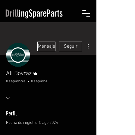
Drill
ingSpareParts
Más acciones
Mensaje
Seguir
Administrador
Ali Boyraz
0 seguidores
0 seguidos
Perfil
Fecha de registro: 5 ago 2024