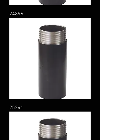
24896
25241