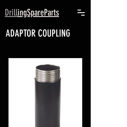
Drill
ingSpareParts
ADAPTOR COUPLING