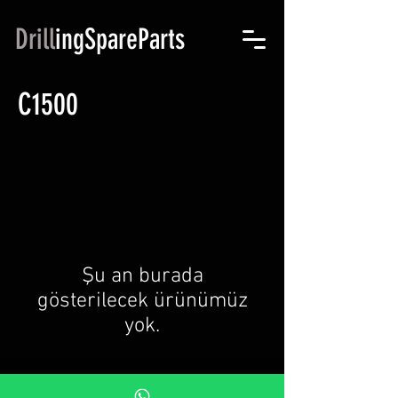
​Drill
ingSpareParts​
C1500
Şu an burada
gösterilecek ürünümüz
yok.