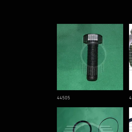
44505
4