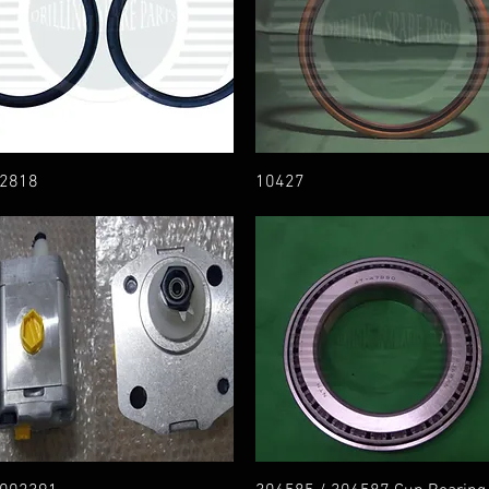
2818
10427