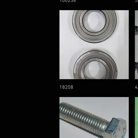
100236
5
18208
4