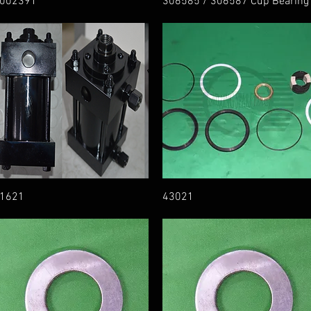
002391
306585 / 306587 Cup Bearing
1621
43021