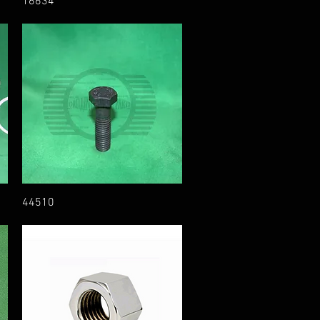
16634
44510