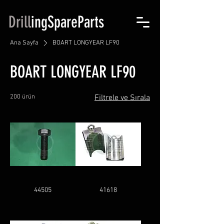
​Drill
ingSpareParts​
Ana Sayfa
BOART LONGYEAR LF90
BOART LONGYEAR LF90
200 ürün
Filtrele ve Sırala
44505
41618