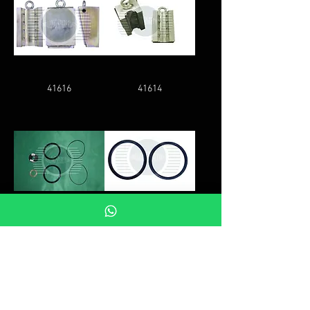
41616
41614
34956
22818
SSS