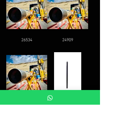
26534
24909
25258
26159
ЧЗВ