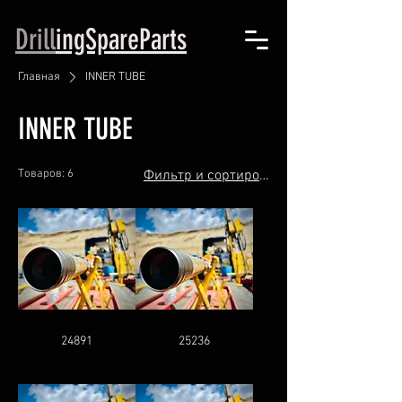
Drill
ingSpareParts
Главная
INNER TUBE
INNER TUBE
Товаров: 6
Фильтр и сортировка
24891
25236