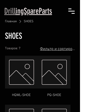
Drill
ingSpareParts
Главная
SHOES
SHOES
Товаров: 7
Фильтр и сортировка
HQWL-SHOE
PQ-SHOE