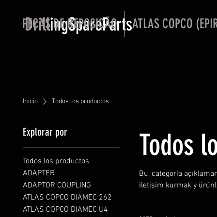
Drill
ingSpareParts
PEÇAS DE REPOSIÇÃO
ATLAS COPCO (EPI
Inicio
Todos los productos
Explorar por
Todos l
Todos los productos
ADAPTER
Bu, categoría açıklamanı
ADAPTOR COUPLING
iletişim kurmak y ürünl
ATLAS COPCO DIAMEC 262
ATLAS COPCO DIAMEC U4