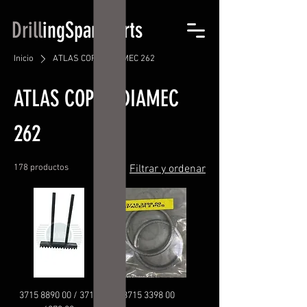
Drill
ingSpareParts
Inicio
ATLAS COPCO DIAMEC 262
ATLAS COPCO DIAMEC
262
178 productos
Filtrar y ordenar
3715 8890 00 / 3715
3715 3398 00