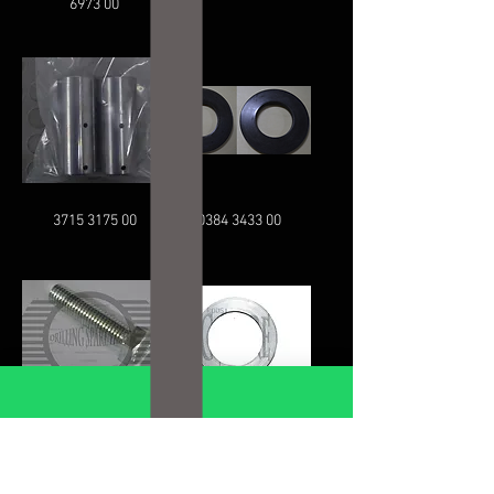
6973 00
3715 3175 00
0384 3433 00
0147 1417 03
3715 8473 00