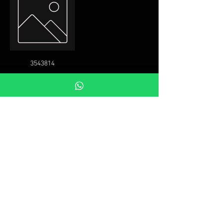
3543814
FAQ
GRUPOS
ENVIO E DEVOLUÇÕES
TERMOS E CONDIÇÕES