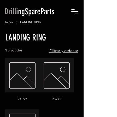
Drill
ingSpareParts
Inicio
LANDING RING
LANDING RING
3 productos
Filtrar y ordenar
24897
25242